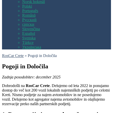
Norsk bokmål
Polski
Português
Română
Русский
српски
Slovenčina
Español
Svenska
Türkçe
Українська
RosCar Crete
»
Pogoji in Določila
Pogoji in Določila
Zadnja posodobitev: december 2025
Dobrodošli na
RosCar Crete
. Delujemo od leta 2022 in ponujamo
dostop do več kot 200 vozil lokalnih najemniških podjetij po celotni
Kreti. Nismo podjetje za najem avtomobilov in ne posedujemo
vozil. Delujemo kot agregator najema avtomobilov in olajšujemo
rezervacije preko naših partnerskih podjetij.