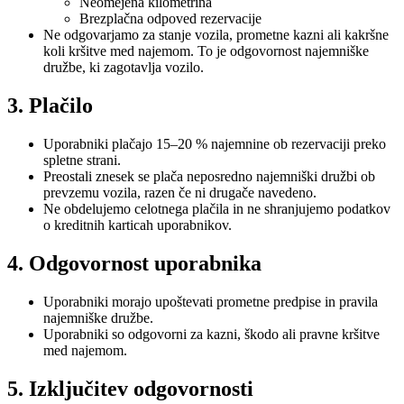
Neomejena kilometrina
Brezplačna odpoved rezervacije
Ne odgovarjamo za stanje vozila, prometne kazni ali kakršne
koli kršitve med najemom. To je odgovornost najemniške
družbe, ki zagotavlja vozilo.
3. Plačilo
Uporabniki plačajo 15–20 % najemnine ob rezervaciji preko
spletne strani.
Preostali znesek se plača neposredno najemniški družbi ob
prevzemu vozila, razen če ni drugače navedeno.
Ne obdelujemo celotnega plačila in ne shranjujemo podatkov
o kreditnih karticah uporabnikov.
4. Odgovornost uporabnika
Uporabniki morajo upoštevati prometne predpise in pravila
najemniške družbe.
Uporabniki so odgovorni za kazni, škodo ali pravne kršitve
med najemom.
5. Izključitev odgovornosti