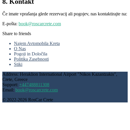
8. Kontakt
Če imate vprašanja glede rezervacij ali pogojev, nas kontaktirajte na:
E-pošta:
book@roscarcrete.com
Share to friends
Najem Avtomobila Kreta
O Nas
Pogoji in Določila
Politika Zasebnosti
Stiki
Address: Heraklion International Airport "Nikos Kazantzakis",
Crete, Greece
Support:
+447488811308
Email:
book@roscarcrete.com
© 2022-2026 RosCar Crete