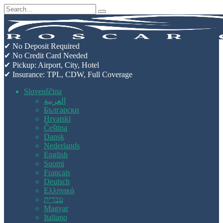
Skip
Search
to
for:
content
✔ No Deposit Required
✔ No Credit Card Needed
✔ Pickup: Airport, City, Hotel
✔ Insurance: TPL, CDW, Full Coverage
Slovenščina
العربية
Български
Hrvatski
Čeština
Dansk
Nederlands
English
Suomi
Français
Deutsch
Ελληνικά
עברית
Magyar
Italiano