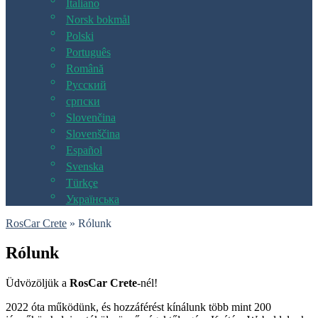
Italiano
Norsk bokmål
Polski
Português
Română
Русский
српски
Slovenčina
Slovenščina
Español
Svenska
Türkçe
Українська
RosCar Crete
»
Rólunk
Rólunk
Üdvözöljük a
RosCar Crete
-nél!
2022 óta működünk, és hozzáférést kínálunk több mint 200