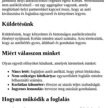
járműhöz helyi autókölcsönző cégektől egész Krétán. Weboldalunk
nem autókölcsönző – mi egy aggregátor vagyunk, amely
megbízható helyi partnerekkel kapcsol össze, hogy az autó
kiválasztása és foglalása egyszerű és kényelmes legyen.
Küldetésünk
Küldetésünk, hogy kényelmes és biztonságos autókölcsönzési
élményt nyújtsunk Krétán minden utazó számára. Arra törekszünk,
hogy az autóbérlés gyors, átlátható és gondtalan legyen.
Miért válasszon minket
Olyan egyedi előnyöket kínálunk, amelyek kiemelnek minket:
Nincs letét:
foglaljon autót anélkül, hogy pénzt blokkolna.
Nem szükséges hitelkártya:
egyszerűsített foglalás minden
felhasználó számára.
Korlátlan kilométer:
élvezze az utazás teljes szabadságát.
Ingyenes lemondás:
tervezze meg utazását gondtalanul.
Hogyan működik a foglalás