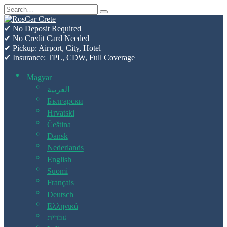
Skip
Search
to
for:
content
✔ No Deposit Required
✔ No Credit Card Needed
✔ Pickup: Airport, City, Hotel
✔ Insurance: TPL, CDW, Full Coverage
Magyar
العربية
Български
Hrvatski
Čeština
Dansk
Nederlands
English
Suomi
Français
Deutsch
Ελληνικά
עברית