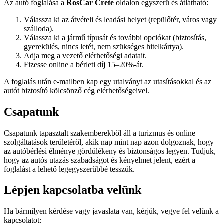
Az autó foglalása a
RosCar Crete
oldalon egyszerű és átlátható:
Válassza ki az átvételi és leadási helyet (repülőtér, város vagy
szálloda).
Válassza ki a jármű típusát és további opciókat (biztosítás,
gyerekülés, nincs letét, nem szükséges hitelkártya).
Adja meg a vezető elérhetőségi adatait.
Fizesse online a bérleti díj 15–20%-át.
A foglalás után e-mailben kap egy utalványt az utasításokkal és az
autót biztosító kölcsönző cég elérhetőségeivel.
Csapatunk
Csapatunk tapasztalt szakemberekből áll a turizmus és online
szolgáltatások területéről, akik nap mint nap azon dolgoznak, hogy
az autóbérlési élménye gördülékeny és biztonságos legyen. Tudjuk,
hogy az autós utazás szabadságot és kényelmet jelent, ezért a
foglalást a lehető legegyszerűbbé tesszük.
Lépjen kapcsolatba velünk
Ha bármilyen kérdése vagy javaslata van, kérjük, vegye fel velünk a
kapcsolatot: