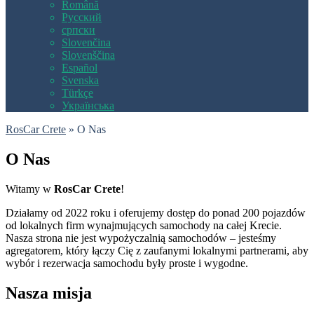
Română
Русский
српски
Slovenčina
Slovenščina
Español
Svenska
Türkçe
Українська
RosCar Crete
»
O Nas
O Nas
Witamy w
RosCar Crete
!
Działamy od 2022 roku i oferujemy dostęp do ponad 200 pojazdów
od lokalnych firm wynajmujących samochody na całej Krecie.
Nasza strona nie jest wypożyczalnią samochodów – jesteśmy
agregatorem, który łączy Cię z zaufanymi lokalnymi partnerami, aby
wybór i rezerwacja samochodu były proste i wygodne.
Nasza misja