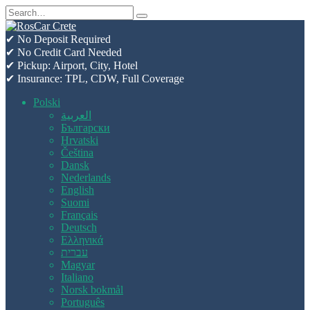
Skip
Search
to
for:
content
✔ No Deposit Required
✔ No Credit Card Needed
✔ Pickup: Airport, City, Hotel
✔ Insurance: TPL, CDW, Full Coverage
Polski
العربية
Български
Hrvatski
Čeština
Dansk
Nederlands
English
Suomi
Français
Deutsch
Ελληνικά
עברית
Magyar
Italiano
Norsk bokmål
Português